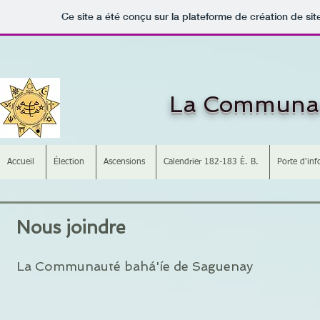
Ce site a été conçu sur la plateforme de création de sit
La Communau
Accueil
Élection
Ascensions
Calendrier 182-183 È. B.
Porte d'in
Nous joindre
La Communauté bahá'íe de Saguenay